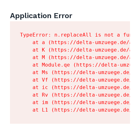
Application Error
TypeError: n.replaceAll is not a functi
    at a (https://delta-umzuege.de/ass
    at K (https://delta-umzuege.de/ass
    at M (https://delta-umzuege.de/ass
    at Module.qe (https://delta-umzueg
    at Ms (https://delta-umzuege.de/as
    at Vf (https://delta-umzuege.de/as
    at ic (https://delta-umzuege.de/as
    at Rv (https://delta-umzuege.de/as
    at im (https://delta-umzuege.de/as
    at L1 (https://delta-umzuege.de/as