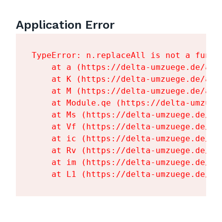
Application Error
TypeError: n.replaceAll is not a functi
    at a (https://delta-umzuege.de/ass
    at K (https://delta-umzuege.de/ass
    at M (https://delta-umzuege.de/ass
    at Module.qe (https://delta-umzueg
    at Ms (https://delta-umzuege.de/as
    at Vf (https://delta-umzuege.de/as
    at ic (https://delta-umzuege.de/as
    at Rv (https://delta-umzuege.de/as
    at im (https://delta-umzuege.de/as
    at L1 (https://delta-umzuege.de/as