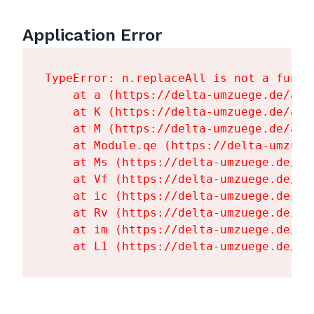
Application Error
TypeError: n.replaceAll is not a functi
    at a (https://delta-umzuege.de/ass
    at K (https://delta-umzuege.de/ass
    at M (https://delta-umzuege.de/ass
    at Module.qe (https://delta-umzueg
    at Ms (https://delta-umzuege.de/as
    at Vf (https://delta-umzuege.de/as
    at ic (https://delta-umzuege.de/as
    at Rv (https://delta-umzuege.de/as
    at im (https://delta-umzuege.de/as
    at L1 (https://delta-umzuege.de/as