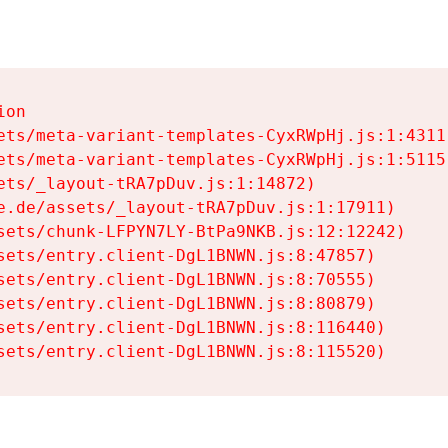
on

ets/meta-variant-templates-CyxRWpHj.js:1:4311)
ets/meta-variant-templates-CyxRWpHj.js:1:5115)
ets/_layout-tRA7pDuv.js:1:14872)

e.de/assets/_layout-tRA7pDuv.js:1:17911)

sets/chunk-LFPYN7LY-BtPa9NKB.js:12:12242)

sets/entry.client-DgL1BNWN.js:8:47857)

sets/entry.client-DgL1BNWN.js:8:70555)

sets/entry.client-DgL1BNWN.js:8:80879)

sets/entry.client-DgL1BNWN.js:8:116440)

sets/entry.client-DgL1BNWN.js:8:115520)