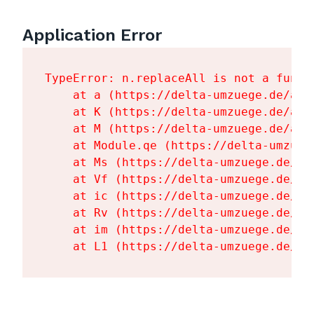
Application Error
TypeError: n.replaceAll is not a functi
    at a (https://delta-umzuege.de/ass
    at K (https://delta-umzuege.de/ass
    at M (https://delta-umzuege.de/ass
    at Module.qe (https://delta-umzueg
    at Ms (https://delta-umzuege.de/as
    at Vf (https://delta-umzuege.de/as
    at ic (https://delta-umzuege.de/as
    at Rv (https://delta-umzuege.de/as
    at im (https://delta-umzuege.de/as
    at L1 (https://delta-umzuege.de/as