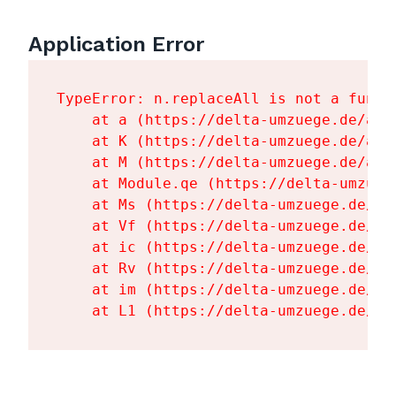
Application Error
TypeError: n.replaceAll is not a functi
    at a (https://delta-umzuege.de/ass
    at K (https://delta-umzuege.de/ass
    at M (https://delta-umzuege.de/ass
    at Module.qe (https://delta-umzueg
    at Ms (https://delta-umzuege.de/as
    at Vf (https://delta-umzuege.de/as
    at ic (https://delta-umzuege.de/as
    at Rv (https://delta-umzuege.de/as
    at im (https://delta-umzuege.de/as
    at L1 (https://delta-umzuege.de/as