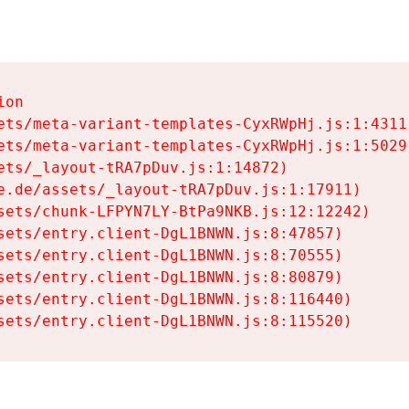
on

ets/meta-variant-templates-CyxRWpHj.js:1:4311)
ets/meta-variant-templates-CyxRWpHj.js:1:5029)
ets/_layout-tRA7pDuv.js:1:14872)

e.de/assets/_layout-tRA7pDuv.js:1:17911)

sets/chunk-LFPYN7LY-BtPa9NKB.js:12:12242)

sets/entry.client-DgL1BNWN.js:8:47857)

sets/entry.client-DgL1BNWN.js:8:70555)

sets/entry.client-DgL1BNWN.js:8:80879)

sets/entry.client-DgL1BNWN.js:8:116440)

sets/entry.client-DgL1BNWN.js:8:115520)