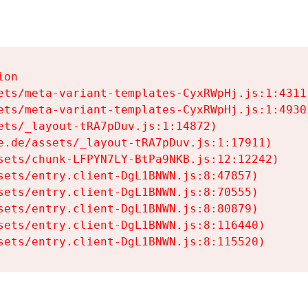
on

ets/meta-variant-templates-CyxRWpHj.js:1:4311)
ets/meta-variant-templates-CyxRWpHj.js:1:4930)
ets/_layout-tRA7pDuv.js:1:14872)

e.de/assets/_layout-tRA7pDuv.js:1:17911)

sets/chunk-LFPYN7LY-BtPa9NKB.js:12:12242)

sets/entry.client-DgL1BNWN.js:8:47857)

sets/entry.client-DgL1BNWN.js:8:70555)

sets/entry.client-DgL1BNWN.js:8:80879)

sets/entry.client-DgL1BNWN.js:8:116440)

sets/entry.client-DgL1BNWN.js:8:115520)