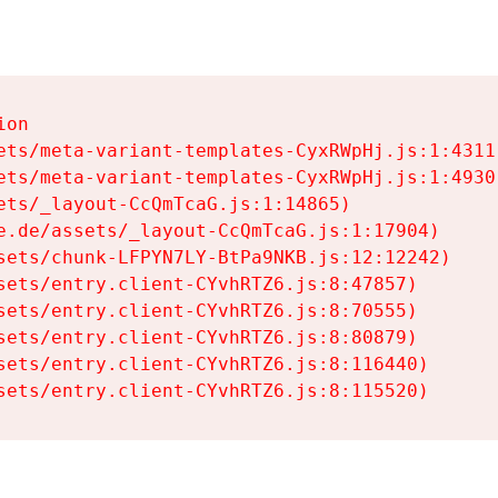
on

ets/meta-variant-templates-CyxRWpHj.js:1:4311)
ets/meta-variant-templates-CyxRWpHj.js:1:4930)
ets/_layout-CcQmTcaG.js:1:14865)

e.de/assets/_layout-CcQmTcaG.js:1:17904)

sets/chunk-LFPYN7LY-BtPa9NKB.js:12:12242)

sets/entry.client-CYvhRTZ6.js:8:47857)

sets/entry.client-CYvhRTZ6.js:8:70555)

sets/entry.client-CYvhRTZ6.js:8:80879)

sets/entry.client-CYvhRTZ6.js:8:116440)

sets/entry.client-CYvhRTZ6.js:8:115520)