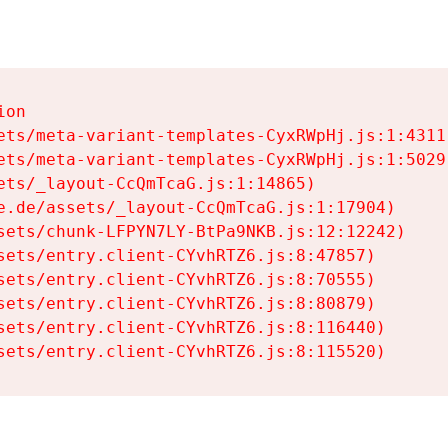
on

ets/meta-variant-templates-CyxRWpHj.js:1:4311)
ets/meta-variant-templates-CyxRWpHj.js:1:5029)
ets/_layout-CcQmTcaG.js:1:14865)

e.de/assets/_layout-CcQmTcaG.js:1:17904)

sets/chunk-LFPYN7LY-BtPa9NKB.js:12:12242)

sets/entry.client-CYvhRTZ6.js:8:47857)

sets/entry.client-CYvhRTZ6.js:8:70555)

sets/entry.client-CYvhRTZ6.js:8:80879)

sets/entry.client-CYvhRTZ6.js:8:116440)

sets/entry.client-CYvhRTZ6.js:8:115520)