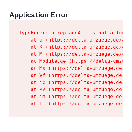
Application Error
TypeError: n.replaceAll is not a functi
    at a (https://delta-umzuege.de/ass
    at K (https://delta-umzuege.de/ass
    at M (https://delta-umzuege.de/ass
    at Module.qe (https://delta-umzueg
    at Ms (https://delta-umzuege.de/as
    at Vf (https://delta-umzuege.de/as
    at ic (https://delta-umzuege.de/as
    at Rv (https://delta-umzuege.de/as
    at im (https://delta-umzuege.de/as
    at L1 (https://delta-umzuege.de/as