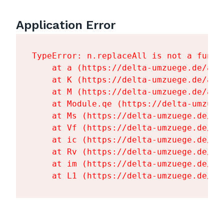
Application Error
TypeError: n.replaceAll is not a functi
    at a (https://delta-umzuege.de/ass
    at K (https://delta-umzuege.de/ass
    at M (https://delta-umzuege.de/ass
    at Module.qe (https://delta-umzueg
    at Ms (https://delta-umzuege.de/as
    at Vf (https://delta-umzuege.de/as
    at ic (https://delta-umzuege.de/as
    at Rv (https://delta-umzuege.de/as
    at im (https://delta-umzuege.de/as
    at L1 (https://delta-umzuege.de/as