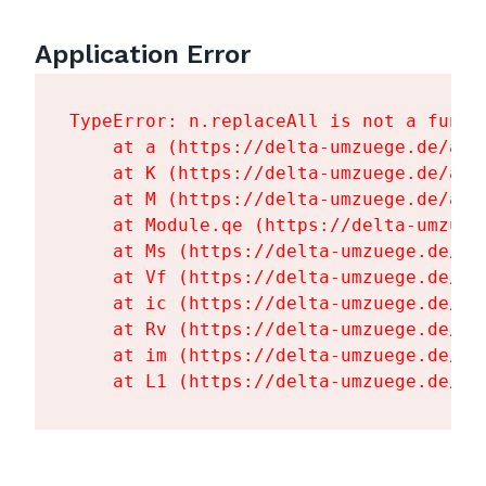
Application Error
TypeError: n.replaceAll is not a functi
    at a (https://delta-umzuege.de/ass
    at K (https://delta-umzuege.de/ass
    at M (https://delta-umzuege.de/ass
    at Module.qe (https://delta-umzueg
    at Ms (https://delta-umzuege.de/as
    at Vf (https://delta-umzuege.de/as
    at ic (https://delta-umzuege.de/as
    at Rv (https://delta-umzuege.de/as
    at im (https://delta-umzuege.de/as
    at L1 (https://delta-umzuege.de/as