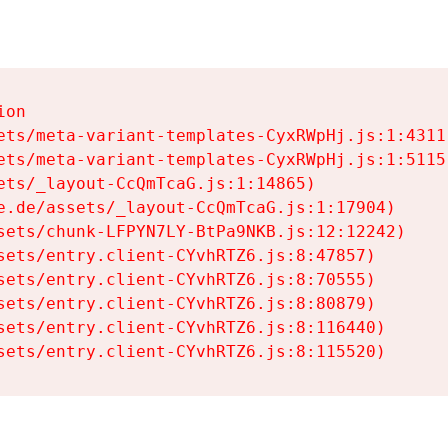
on

ets/meta-variant-templates-CyxRWpHj.js:1:4311)
ets/meta-variant-templates-CyxRWpHj.js:1:5115)
ets/_layout-CcQmTcaG.js:1:14865)

e.de/assets/_layout-CcQmTcaG.js:1:17904)

sets/chunk-LFPYN7LY-BtPa9NKB.js:12:12242)

sets/entry.client-CYvhRTZ6.js:8:47857)

sets/entry.client-CYvhRTZ6.js:8:70555)

sets/entry.client-CYvhRTZ6.js:8:80879)

sets/entry.client-CYvhRTZ6.js:8:116440)

sets/entry.client-CYvhRTZ6.js:8:115520)