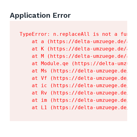
Application Error
TypeError: n.replaceAll is not a functi
    at a (https://delta-umzuege.de/ass
    at K (https://delta-umzuege.de/ass
    at M (https://delta-umzuege.de/ass
    at Module.qe (https://delta-umzueg
    at Ms (https://delta-umzuege.de/as
    at Vf (https://delta-umzuege.de/as
    at ic (https://delta-umzuege.de/as
    at Rv (https://delta-umzuege.de/as
    at im (https://delta-umzuege.de/as
    at L1 (https://delta-umzuege.de/as