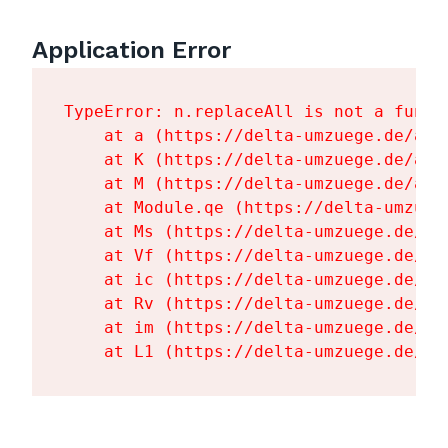
Application Error
TypeError: n.replaceAll is not a functi
    at a (https://delta-umzuege.de/ass
    at K (https://delta-umzuege.de/ass
    at M (https://delta-umzuege.de/ass
    at Module.qe (https://delta-umzueg
    at Ms (https://delta-umzuege.de/as
    at Vf (https://delta-umzuege.de/as
    at ic (https://delta-umzuege.de/as
    at Rv (https://delta-umzuege.de/as
    at im (https://delta-umzuege.de/as
    at L1 (https://delta-umzuege.de/as