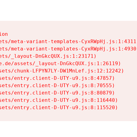
on

ets/meta-variant-templates-CyxRWpHj.js:1:4311)
ets/meta-variant-templates-CyxRWpHj.js:1:4930)
ets/_layout-DnGkcQUX.js:1:23171)

e.de/assets/_layout-DnGkcQUX.js:1:26119)

sets/chunk-LFPYN7LY-DW1MnLef.js:12:12242)

sets/entry.client-D-UTY-u9.js:8:47857)

sets/entry.client-D-UTY-u9.js:8:70555)

sets/entry.client-D-UTY-u9.js:8:80879)

sets/entry.client-D-UTY-u9.js:8:116440)

sets/entry.client-D-UTY-u9.js:8:115520)