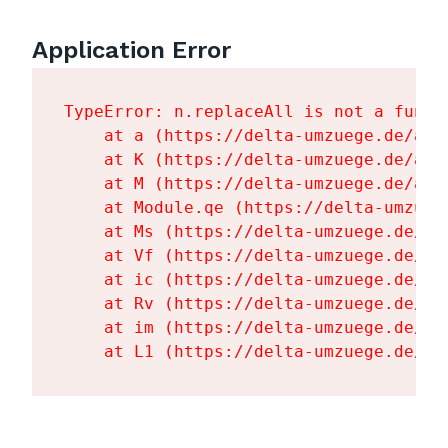
Application Error
TypeError: n.replaceAll is not a functi
    at a (https://delta-umzuege.de/ass
    at K (https://delta-umzuege.de/ass
    at M (https://delta-umzuege.de/ass
    at Module.qe (https://delta-umzueg
    at Ms (https://delta-umzuege.de/as
    at Vf (https://delta-umzuege.de/as
    at ic (https://delta-umzuege.de/as
    at Rv (https://delta-umzuege.de/as
    at im (https://delta-umzuege.de/as
    at L1 (https://delta-umzuege.de/as