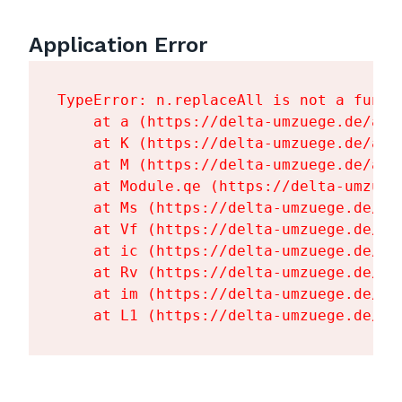
Application Error
TypeError: n.replaceAll is not a functi
    at a (https://delta-umzuege.de/ass
    at K (https://delta-umzuege.de/ass
    at M (https://delta-umzuege.de/ass
    at Module.qe (https://delta-umzueg
    at Ms (https://delta-umzuege.de/as
    at Vf (https://delta-umzuege.de/as
    at ic (https://delta-umzuege.de/as
    at Rv (https://delta-umzuege.de/as
    at im (https://delta-umzuege.de/as
    at L1 (https://delta-umzuege.de/as