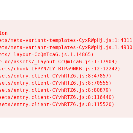
on

ets/meta-variant-templates-CyxRWpHj.js:1:4311)
ets/meta-variant-templates-CyxRWpHj.js:1:4930)
ets/_layout-CcQmTcaG.js:1:14865)

e.de/assets/_layout-CcQmTcaG.js:1:17904)

sets/chunk-LFPYN7LY-BtPa9NKB.js:12:12242)

sets/entry.client-CYvhRTZ6.js:8:47857)

sets/entry.client-CYvhRTZ6.js:8:70555)

sets/entry.client-CYvhRTZ6.js:8:80879)

sets/entry.client-CYvhRTZ6.js:8:116440)

sets/entry.client-CYvhRTZ6.js:8:115520)