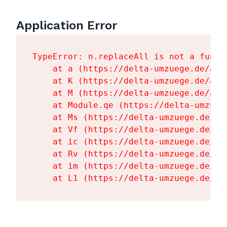
Application Error
TypeError: n.replaceAll is not a functi
    at a (https://delta-umzuege.de/ass
    at K (https://delta-umzuege.de/ass
    at M (https://delta-umzuege.de/ass
    at Module.qe (https://delta-umzueg
    at Ms (https://delta-umzuege.de/as
    at Vf (https://delta-umzuege.de/as
    at ic (https://delta-umzuege.de/as
    at Rv (https://delta-umzuege.de/as
    at im (https://delta-umzuege.de/as
    at L1 (https://delta-umzuege.de/as