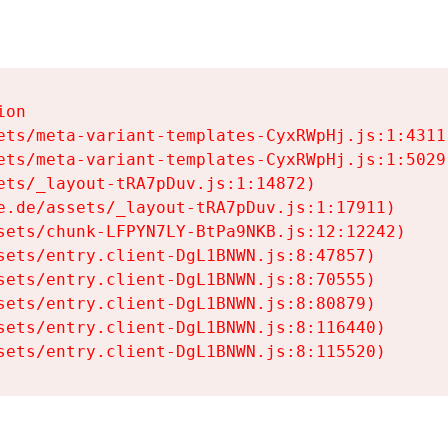
on

ets/meta-variant-templates-CyxRWpHj.js:1:4311)
ets/meta-variant-templates-CyxRWpHj.js:1:5029)
ets/_layout-tRA7pDuv.js:1:14872)

e.de/assets/_layout-tRA7pDuv.js:1:17911)

sets/chunk-LFPYN7LY-BtPa9NKB.js:12:12242)

sets/entry.client-DgL1BNWN.js:8:47857)

sets/entry.client-DgL1BNWN.js:8:70555)

sets/entry.client-DgL1BNWN.js:8:80879)

sets/entry.client-DgL1BNWN.js:8:116440)

sets/entry.client-DgL1BNWN.js:8:115520)