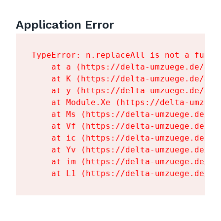
Application Error
TypeError: n.replaceAll is not a functi
    at a (https://delta-umzuege.de/ass
    at K (https://delta-umzuege.de/ass
    at y (https://delta-umzuege.de/ass
    at Module.Xe (https://delta-umzueg
    at Ms (https://delta-umzuege.de/as
    at Vf (https://delta-umzuege.de/as
    at ic (https://delta-umzuege.de/as
    at Yv (https://delta-umzuege.de/as
    at im (https://delta-umzuege.de/as
    at L1 (https://delta-umzuege.de/as