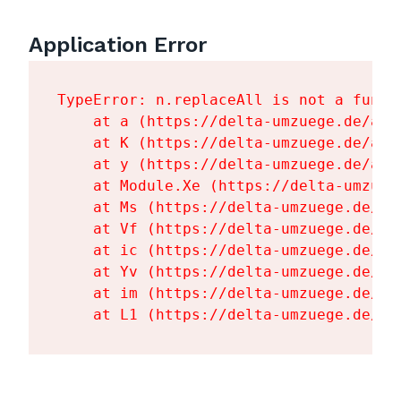
Application Error
TypeError: n.replaceAll is not a functi
    at a (https://delta-umzuege.de/ass
    at K (https://delta-umzuege.de/ass
    at y (https://delta-umzuege.de/ass
    at Module.Xe (https://delta-umzueg
    at Ms (https://delta-umzuege.de/as
    at Vf (https://delta-umzuege.de/as
    at ic (https://delta-umzuege.de/as
    at Yv (https://delta-umzuege.de/as
    at im (https://delta-umzuege.de/as
    at L1 (https://delta-umzuege.de/as