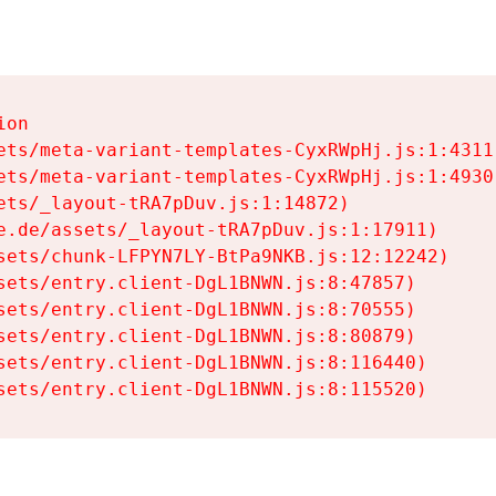
on

ets/meta-variant-templates-CyxRWpHj.js:1:4311)
ets/meta-variant-templates-CyxRWpHj.js:1:4930)
ets/_layout-tRA7pDuv.js:1:14872)

e.de/assets/_layout-tRA7pDuv.js:1:17911)

sets/chunk-LFPYN7LY-BtPa9NKB.js:12:12242)

sets/entry.client-DgL1BNWN.js:8:47857)

sets/entry.client-DgL1BNWN.js:8:70555)

sets/entry.client-DgL1BNWN.js:8:80879)

sets/entry.client-DgL1BNWN.js:8:116440)

sets/entry.client-DgL1BNWN.js:8:115520)