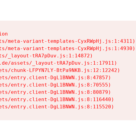
on

ts/meta-variant-templates-CyxRWpHj.js:1:4311)

ts/meta-variant-templates-CyxRWpHj.js:1:4930)

ts/_layout-tRA7pDuv.js:1:14872)

.de/assets/_layout-tRA7pDuv.js:1:17911)

ets/chunk-LFPYN7LY-BtPa9NKB.js:12:12242)

ets/entry.client-DgL1BNWN.js:8:47857)

ets/entry.client-DgL1BNWN.js:8:70555)

ets/entry.client-DgL1BNWN.js:8:80879)

ets/entry.client-DgL1BNWN.js:8:116440)

ets/entry.client-DgL1BNWN.js:8:115520)