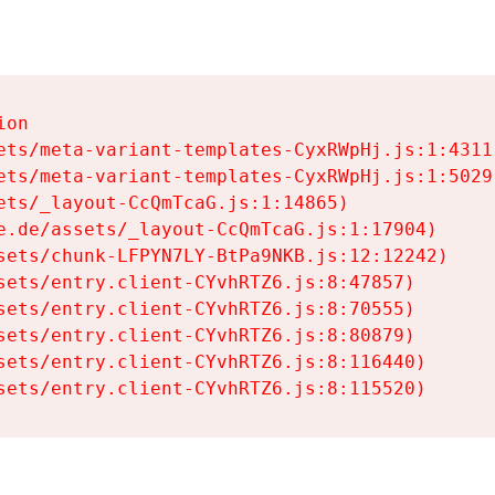
on

ets/meta-variant-templates-CyxRWpHj.js:1:4311)
ets/meta-variant-templates-CyxRWpHj.js:1:5029)
ets/_layout-CcQmTcaG.js:1:14865)

e.de/assets/_layout-CcQmTcaG.js:1:17904)

sets/chunk-LFPYN7LY-BtPa9NKB.js:12:12242)

sets/entry.client-CYvhRTZ6.js:8:47857)

sets/entry.client-CYvhRTZ6.js:8:70555)

sets/entry.client-CYvhRTZ6.js:8:80879)

sets/entry.client-CYvhRTZ6.js:8:116440)

sets/entry.client-CYvhRTZ6.js:8:115520)