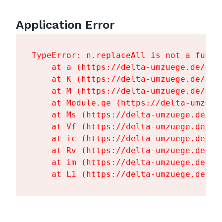
Application Error
TypeError: n.replaceAll is not a functi
    at a (https://delta-umzuege.de/ass
    at K (https://delta-umzuege.de/ass
    at M (https://delta-umzuege.de/ass
    at Module.qe (https://delta-umzueg
    at Ms (https://delta-umzuege.de/as
    at Vf (https://delta-umzuege.de/as
    at ic (https://delta-umzuege.de/as
    at Rv (https://delta-umzuege.de/as
    at im (https://delta-umzuege.de/as
    at L1 (https://delta-umzuege.de/as