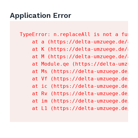
Application Error
TypeError: n.replaceAll is not a functi
    at a (https://delta-umzuege.de/ass
    at K (https://delta-umzuege.de/ass
    at M (https://delta-umzuege.de/ass
    at Module.qe (https://delta-umzueg
    at Ms (https://delta-umzuege.de/as
    at Vf (https://delta-umzuege.de/as
    at ic (https://delta-umzuege.de/as
    at Rv (https://delta-umzuege.de/as
    at im (https://delta-umzuege.de/as
    at L1 (https://delta-umzuege.de/as