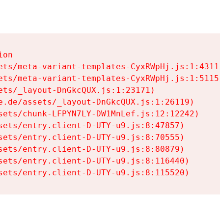
on

ets/meta-variant-templates-CyxRWpHj.js:1:4311)
ets/meta-variant-templates-CyxRWpHj.js:1:5115)
ets/_layout-DnGkcQUX.js:1:23171)

e.de/assets/_layout-DnGkcQUX.js:1:26119)

sets/chunk-LFPYN7LY-DW1MnLef.js:12:12242)

sets/entry.client-D-UTY-u9.js:8:47857)

sets/entry.client-D-UTY-u9.js:8:70555)

sets/entry.client-D-UTY-u9.js:8:80879)

sets/entry.client-D-UTY-u9.js:8:116440)

sets/entry.client-D-UTY-u9.js:8:115520)