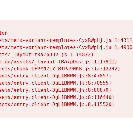
on

ets/meta-variant-templates-CyxRWpHj.js:1:4311)
ets/meta-variant-templates-CyxRWpHj.js:1:4930)
ets/_layout-tRA7pDuv.js:1:14872)

e.de/assets/_layout-tRA7pDuv.js:1:17911)

sets/chunk-LFPYN7LY-BtPa9NKB.js:12:12242)

sets/entry.client-DgL1BNWN.js:8:47857)

sets/entry.client-DgL1BNWN.js:8:70555)

sets/entry.client-DgL1BNWN.js:8:80879)

sets/entry.client-DgL1BNWN.js:8:116440)

sets/entry.client-DgL1BNWN.js:8:115520)