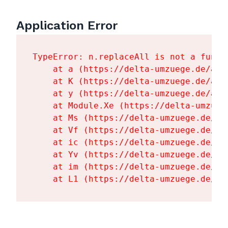
Application Error
TypeError: n.replaceAll is not a functi
    at a (https://delta-umzuege.de/ass
    at K (https://delta-umzuege.de/ass
    at y (https://delta-umzuege.de/ass
    at Module.Xe (https://delta-umzueg
    at Ms (https://delta-umzuege.de/as
    at Vf (https://delta-umzuege.de/as
    at ic (https://delta-umzuege.de/as
    at Yv (https://delta-umzuege.de/as
    at im (https://delta-umzuege.de/as
    at L1 (https://delta-umzuege.de/as