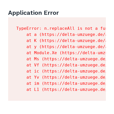
Application Error
TypeError: n.replaceAll is not a functi
    at a (https://delta-umzuege.de/ass
    at K (https://delta-umzuege.de/ass
    at y (https://delta-umzuege.de/ass
    at Module.Xe (https://delta-umzueg
    at Ms (https://delta-umzuege.de/as
    at Vf (https://delta-umzuege.de/as
    at ic (https://delta-umzuege.de/as
    at Yv (https://delta-umzuege.de/as
    at im (https://delta-umzuege.de/as
    at L1 (https://delta-umzuege.de/as