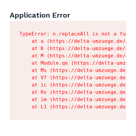
Application Error
TypeError: n.replaceAll is not a functi
    at a (https://delta-umzuege.de/ass
    at K (https://delta-umzuege.de/ass
    at M (https://delta-umzuege.de/ass
    at Module.qe (https://delta-umzueg
    at Ms (https://delta-umzuege.de/as
    at Vf (https://delta-umzuege.de/as
    at ic (https://delta-umzuege.de/as
    at Rv (https://delta-umzuege.de/as
    at im (https://delta-umzuege.de/as
    at L1 (https://delta-umzuege.de/as