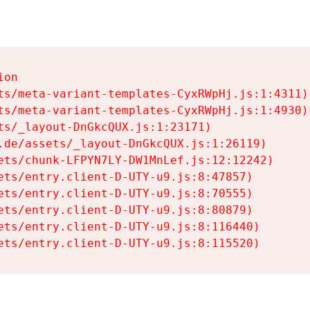
on

ts/meta-variant-templates-CyxRWpHj.js:1:4311)

ts/meta-variant-templates-CyxRWpHj.js:1:4930)

ts/_layout-DnGkcQUX.js:1:23171)

.de/assets/_layout-DnGkcQUX.js:1:26119)

ets/chunk-LFPYN7LY-DW1MnLef.js:12:12242)

ets/entry.client-D-UTY-u9.js:8:47857)

ets/entry.client-D-UTY-u9.js:8:70555)

ets/entry.client-D-UTY-u9.js:8:80879)

ets/entry.client-D-UTY-u9.js:8:116440)

ets/entry.client-D-UTY-u9.js:8:115520)