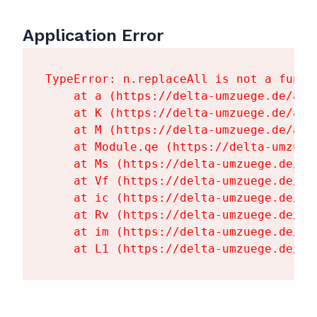
Application Error
TypeError: n.replaceAll is not a functi
    at a (https://delta-umzuege.de/ass
    at K (https://delta-umzuege.de/ass
    at M (https://delta-umzuege.de/ass
    at Module.qe (https://delta-umzueg
    at Ms (https://delta-umzuege.de/as
    at Vf (https://delta-umzuege.de/as
    at ic (https://delta-umzuege.de/as
    at Rv (https://delta-umzuege.de/as
    at im (https://delta-umzuege.de/as
    at L1 (https://delta-umzuege.de/as